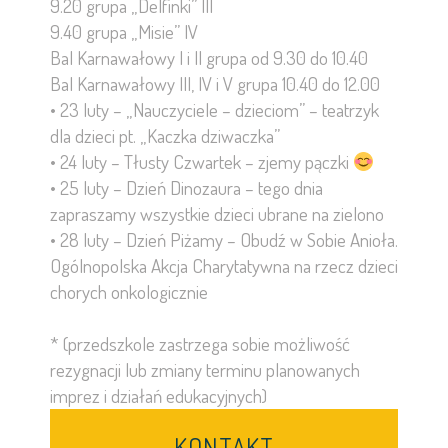
9.20 grupa „Delfinki” III
9.40 grupa „Misie” IV
Bal Karnawałowy I i II grupa od 9.30 do 10.40
Bal Karnawałowy III, IV i V grupa 10.40 do 12.00
• 23 luty – „Nauczyciele – dzieciom” – teatrzyk
dla dzieci pt. „Kaczka dziwaczka”
• 24 luty – Tłusty Czwartek – zjemy pączki
• 25 luty – Dzień Dinozaura – tego dnia
zapraszamy wszystkie dzieci ubrane na zielono
• 28 luty – Dzień Piżamy – Obudź w Sobie Anioła.
Ogólnopolska Akcja Charytatywna na rzecz dzieci
chorych onkologicznie
* (przedszkole zastrzega sobie możliwość
rezygnacji lub zmiany terminu planowanych
imprez i działań edukacyjnych)
KONTAKT